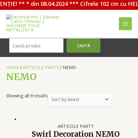
IE! ** * din 08.04.2024 *** Cifrele 102 cm cu HELI
Перейти
к
содержимому
MAI
MEN
Поиск
CAUTĂ
Home
/
ARTICOLE PARTY
/ NEMO
NEMO
Showing all 9 results
ARTICOLE PARTY
Swirl Decoration NEMO