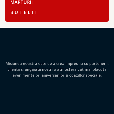
MARTURII
B U T E L I I
Misiunea noastra este de a crea impreuna cu partenerii,
clientii si angajatii nostri o atmosfera cat mai placuta
evenimentelor, aniversarilor si ocazillor speciale.