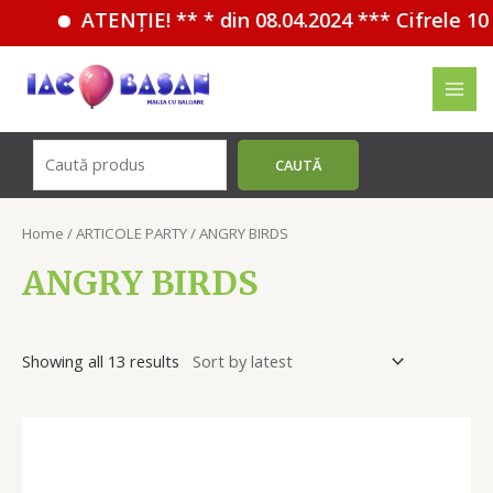
ATENȚIE! ** * din 08.04.2024 *** Cifrele 102 cm c
Перейти
к
MAI
содержимому
MEN
Поиск
CAUTĂ
Home
/
ARTICOLE PARTY
/ ANGRY BIRDS
ANGRY BIRDS
Showing all 13 results