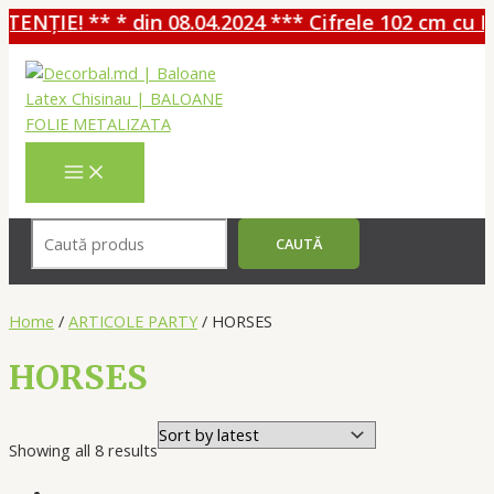
ENȚIE! ** * din 08.04.2024 *** Cifrele 102 cm cu HE
Перейти
к
содержимому
MAIN
MENU
Поиск
CAUTĂ
Home
/
ARTICOLE PARTY
/ HORSES
HORSES
Showing all 8 results