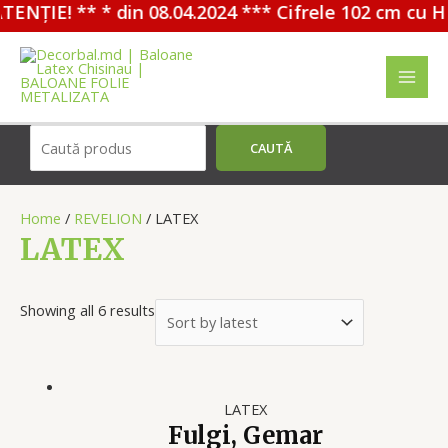
ENȚIE! ** * din 08.04.2024 *** Cifrele 102 cm cu HE
Перейти
к
содержимому
MAI
MEN
Поиск
CAUTĂ
Home
/
REVELION
/ LATEX
LATEX
Showing all 6 results
LATEX
Fulgi, Gemar