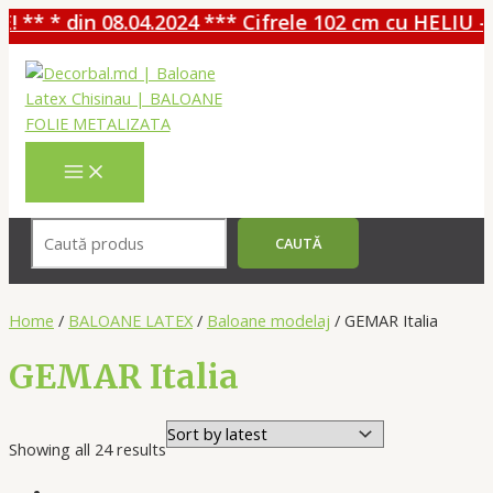
* din 08.04.2024 *** Cifrele 102 cm cu HELIU - 30%
Перейти
к
содержимому
MAIN
MENU
Поиск
CAUTĂ
Home
/
BALOANE LATEX
/
Baloane modelaj
/ GEMAR Italia
GEMAR Italia
Showing all 24 results