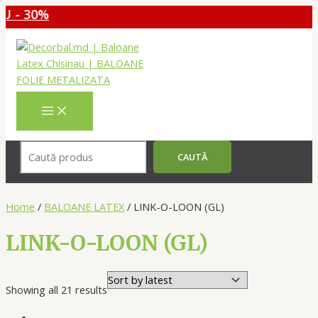
 30%
Перейти
к
содержимому
MAIN
MENU
Поиск
CAUTĂ
Home
/
BALOANE LATEX
/ LINK-O-LOON (GL)
LINK-O-LOON (GL)
Showing all 21 results