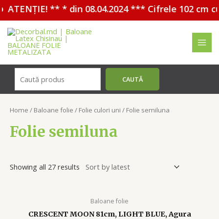
TENȚIE! ** * din 08.04.2024 *** Cifrele 102 cm cu H
Перейти
к
содержимому
MAI
MEN
Поиск
CAUTĂ
Home
/
Baloane folie
/
Folie culori uni
/ Folie semiluna
Folie semiluna
Showing all 27 results
Baloane folie
CRESCENT MOON 81cm, LIGHT BLUE, Agura