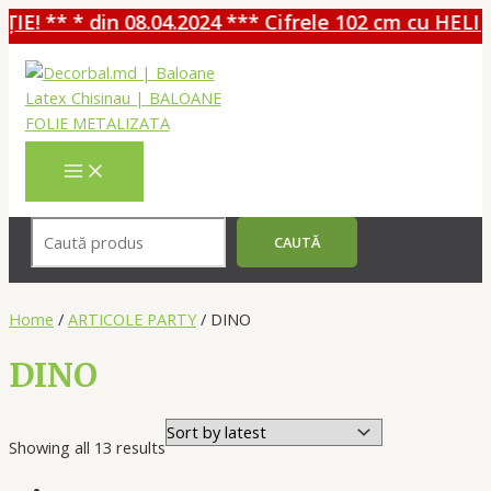
 ** * din 08.04.2024 *** Cifrele 102 cm cu HELIU -
Перейти
к
содержимому
MAIN
MENU
Поиск
CAUTĂ
Home
/
ARTICOLE PARTY
/ DINO
DINO
Showing all 13 results