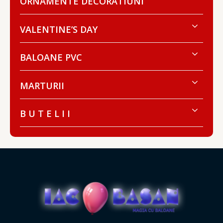
ORNAMENTE DECORATIUNI
VALENTINE’S DAY
BALOANE PVC
MARTURII
B U T E L I I