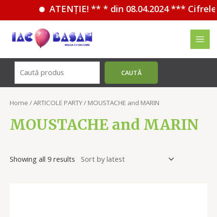
ATENȚIE! ** * din 08.04.2024 *** Cifrele 1
Перейти
к
MAI
содержимому
MEN
Поиск
CAUTĂ
Home
/
ARTICOLE PARTY
/ MOUSTACHE and MARIN
MOUSTACHE and MARIN
Showing all 9 results