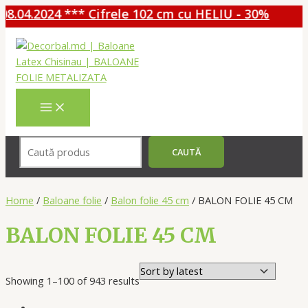
024 *** Cifrele 102 cm cu HELIU - 30%
Перейти
к
содержимому
MAIN
MENU
Поиск
CAUTĂ
Home
/
Baloane folie
/
Balon folie 45 cm
/ BALON FOLIE 45 CM
BALON FOLIE 45 CM
Showing 1–100 of 943 results