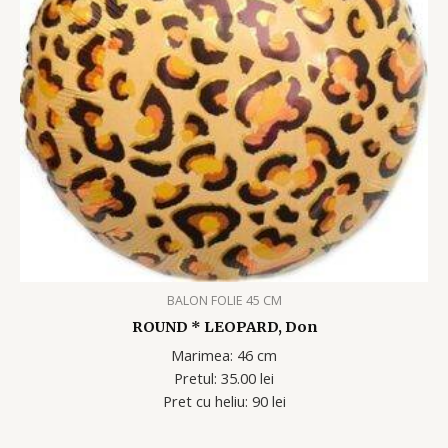
BALON FOLIE 45 CM
ROUND * LEOPARD, Don
Marimea: 46 cm
Pretul: 35.00 lei
Pret cu heliu: 90 lei