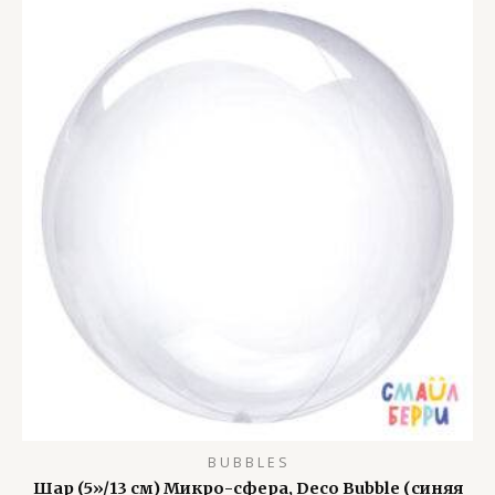
B U B B L E S
Шар (5»/13 см) Микро-сфера, Deco Bubble (синяя