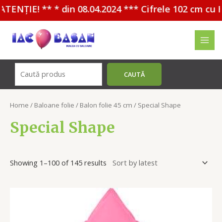
08.04.2024 *** Cifrele 102 cm cu HELIU - 30%
Перейти
к
MAI
содержимому
MEN
Поиск
CAUTĂ
Home
/
Baloane folie
/
Balon folie 45 cm
/ Special Shape
Special Shape
Showing 1–100 of 145 results