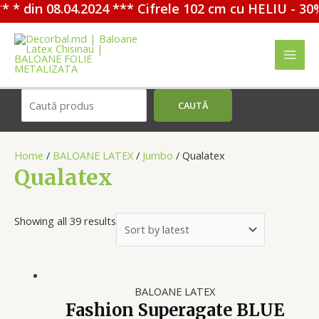
din 08.04.2024 *** Cifrele 102 cm cu HELIU - 30%
Перейти
к
содержимому
MAI
MEN
Поиск
CAUTĂ
Home
/
BALOANE LATEX
/
Jumbo
/ Qualatex
Qualatex
Showing all 39 results
BALOANE LATEX
Fashion Superagate BLUE