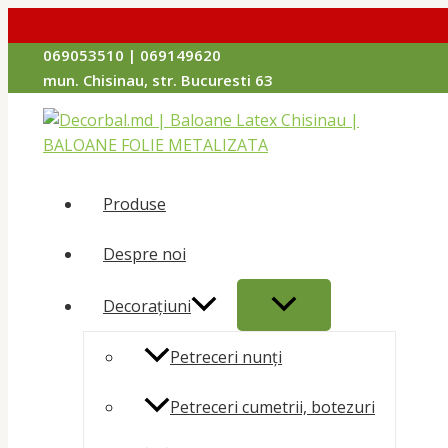
Перейти
069053510 | 069149620
к
mun. Chisinau, str. Bucuresti 63
содержимому
Produse
Despre noi
ПЕРЕКЛЮЧАТЕЛЬ
Decorațiuni
МЕНЮ
Petreceri nunți
Petreceri cumetrii, botezuri