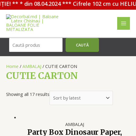
! ** * din 08.04.2024 *** Cifrele 102 cm cu HELIU -
Перейти
к
содержимому
MAI
MEN
Поиск
CAUTĂ
Home
/
AMBALAJ
/ CUTIE CARTON
CUTIE CARTON
Showing all 17 results
AMBALAJ
Party Box Dinosaur Paper,