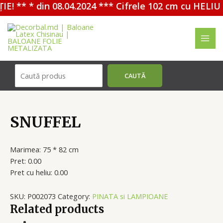
! ** * din 08.04.2024 *** Cifrele 102 cm cu HELIU 
Перейти
к
содержимому
MAI
ME
Поиск
CAUTĂ
SNUFFEL
Marimea: 75 * 82 cm
Pret: 0.00
Pret cu heliu: 0.00
SKU:
P002073
Category:
PINATA si LAMPIOANE
Related products