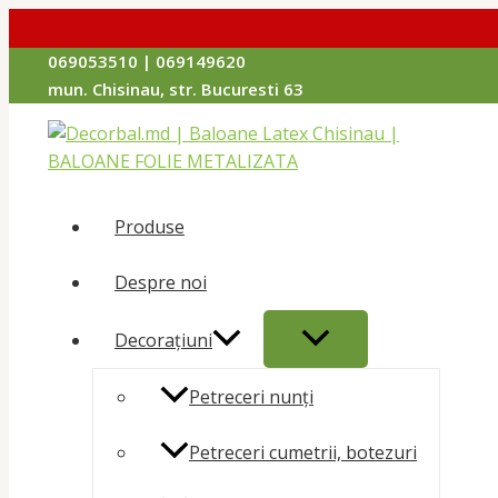
Перейти
069053510 | 069149620
к
mun. Chisinau, str. Bucuresti 63
содержимому
Produse
Despre noi
ПЕРЕКЛЮЧАТЕЛЬ
Decorațiuni
МЕНЮ
Petreceri nunți
Petreceri cumetrii, botezuri