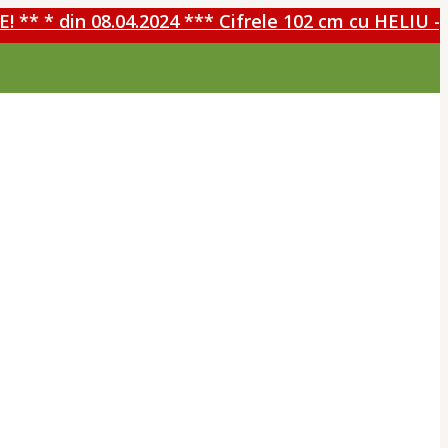
* din 08.04.2024 *** Cifrele 102 cm cu HELIU - 30%