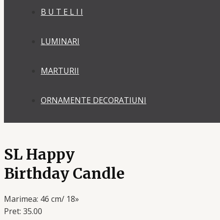
B U T E L I I
LUMINARI
MARTURII
ORNAMENTE DECORATIUNI
SL Happy
Birthday Candle
Marimea: 46 cm/ 18»
Pret: 35.00