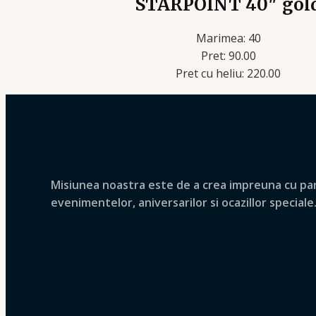
STARPOINT 40″ gol
Marimea: 40
Pret: 90.00
Pret cu heliu: 220.00
Misiunea noastra este de a crea impreuna cu parte
evenimentelor, aniversarilor si ocazillor speciale