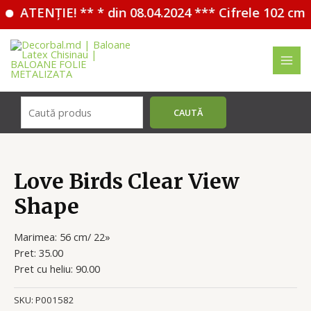
ATENȚIE! ** * din 08.04.2024 *** Cifrele 102 cm 
Перейти
к
содержимому
MAI
MEN
Поиск
CAUTĂ
Love Birds Clear View
Shape
Marimea: 56 cm/ 22»
Pret: 35.00
Pret cu heliu: 90.00
SKU:
P001582