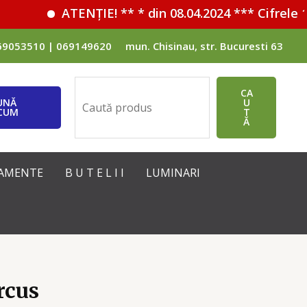
ATENȚIE! ** * din 08.04.2024 *** Cifrele 102
69053510 | 069149620
mun. Chisinau, str. Bucuresti 63
Поиск
CA
UNĂ
U
CUM
T
Ă
IPAMENTE
B U T E L I I
LUMINARI
rcus