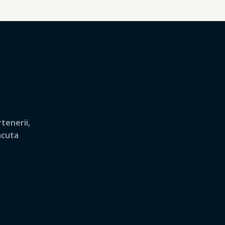
tenerii,
lacuta
.