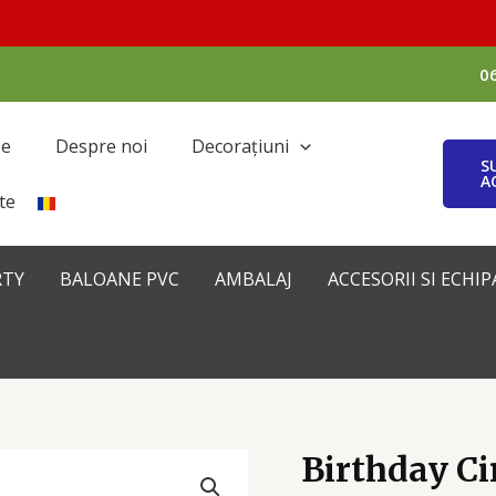
0
se
Despre noi
Decorațiuni
S
A
te
RTY
BALOANE PVC
AMBALAJ
ACCESORII SI ECH
Birthday Ci