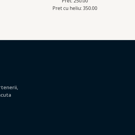
Pret: 250.00
Pret cu heliu: 350.00
tenerii,
lacuta
.