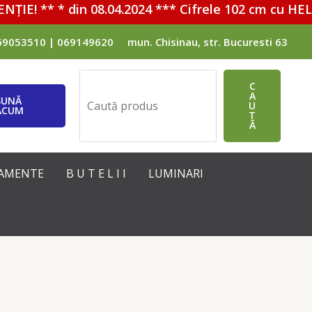
E! ** * din 08.04.2024 *** Cifrele 102 cm cu HELIU
69053510 | 069149620
mun. Chisinau, str. Bucuresti 63
Поиск
C
A
SUNĂ
U
ACUM
T
Ă
IPAMENTE
B U T E L I I
LUMINARI