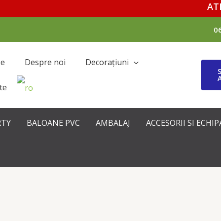
ATENȚI
0
se
Despre noi
Decorațiuni
te
RTY
BALOANE PVC
AMBALAJ
ACCESORII SI ECH