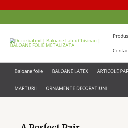
Перейти
к
содержимому
Produ
Contac
Baloane folie
BALOANE LATEX
ARTICOLE PA
MARTURII
ORNAMENTE DECORATIUNI
A Perfect Pair