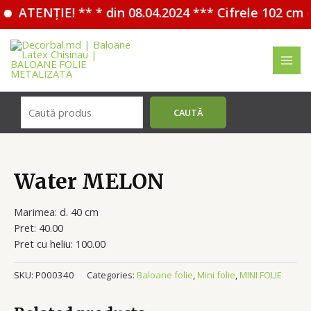
ATENȚIE! ** * din 08.04.2024 *** Cifrele 102 cm 
Перейти
к
содержимому
MAI
MEN
Поиск
CAUTĂ
Water MELON
Marimea: d. 40 cm
Pret: 40.00
Pret cu heliu: 100.00
SKU:
P000340
Categories:
Baloane folie
,
Mini folie
,
MINI FOLIE