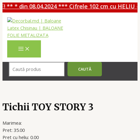
 ** * din 08.04.2024 *** Cifrele 102 cm cu HELIU - 
Перейти
к
содержимому
MAIN
MENU
Поиск
CAUTĂ
Tichii TOY STORY 3
Marimea:
Pret: 35.00
Pret cu heliu: 0.00