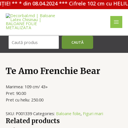
E! ** * din 08.04.2024 *** Cifrele 102 cm cu HELIU
Перейти
к
содержимому
MAI
MEN
Поиск
CAUTĂ
Te Amo Frenchie Bear
Marimea: 109 cm/ 43»
Pret: 90.00
Pret cu heliu: 250.00
SKU:
P001339
Categories:
Baloane folie
,
Figuri mari
Related products