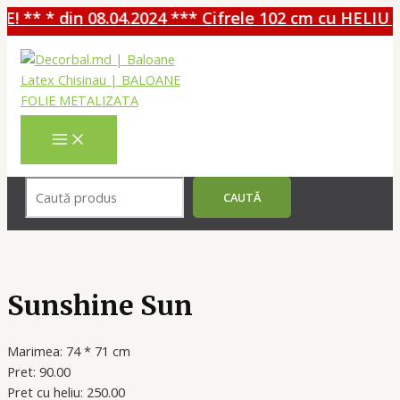
! ** * din 08.04.2024 *** Cifrele 102 cm cu HELIU -
Перейти
к
содержимому
MAIN
MENU
Поиск
CAUTĂ
Sunshine Sun
Marimea: 74 * 71 cm
Pret: 90.00
Pret cu heliu: 250.00