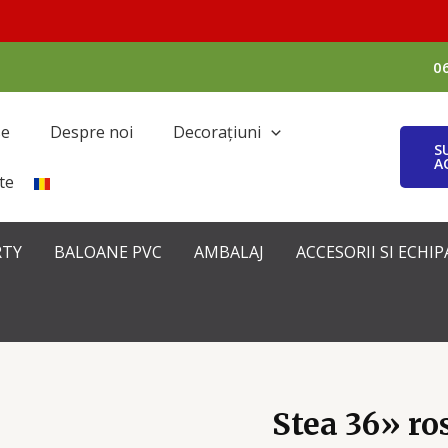
0
se
Despre noi
Decorațiuni
S
A
te
RTY
BALOANE PVC
AMBALAJ
ACCESORII SI ECH
Stea 36» ro