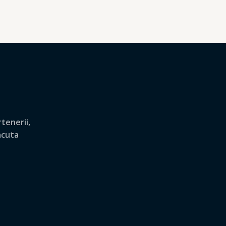
tenerii,
lacuta
.