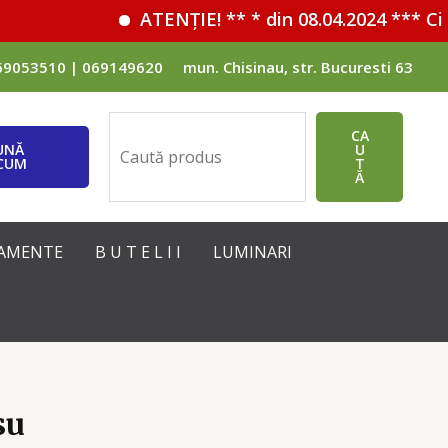
ATENȚIE! ** * din 08.04.2024 *** Cif
69053510 | 069149620
mun. Chisinau, str. Bucuresti 63
Поиск
CA
UNĂ
U
CUM
T
Ă
IPAMENTE
B U T E L I I
LUMINARI
su