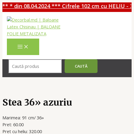
* * din 08.04.2024 *** Cifrele 102 cm cu HELIU - 3
Перейти
к
содержимому
MAIN
MENU
Поиск
CAUTĂ
Stea 36» azuriu
Marimea: 91 cm/ 36»
Pret: 60.00
Pret cu heliu: 320.00