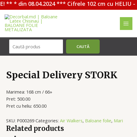
 ** * din 08.04.2024 *** Cifrele 102 cm cu HELIU - 
Перейти
к
содержимому
MAI
ME
Поиск
CAUTĂ
Special Delivery STORK
Marimea: 168 cm / 66»
Pret: 500.00
Pret cu heliu: 650.00
SKU:
P000269
Categories:
Air Walkers
,
Baloane folie
,
Mari
Related products