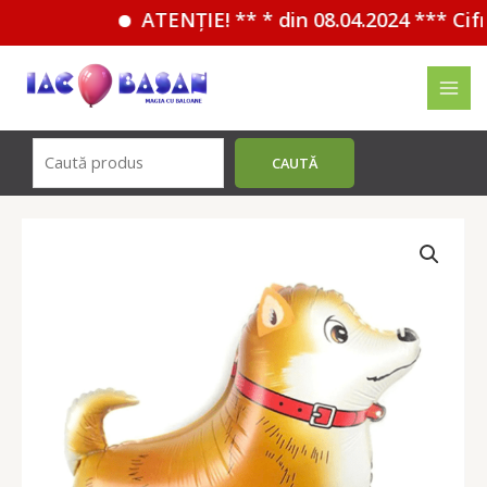
ATENȚIE! ** * din 08.04.2024 *** Cifre
Перейти
к
MAI
содержимому
MEN
Поиск
CAUTĂ