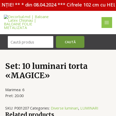
ȚIE! ** * din 08.04.2024 *** Cifrele 102 cm cu HEL
Перейти
к
содержимому
MAI
ME
Поиск
CAUTĂ
Set: 10 luminari torta
«MAGICE»
Marimea: 6
Pret: 20.00
SKU:
P001207
Categories:
Diverse luminari
,
LUMINARI
Related products