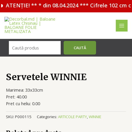
ATENȚIE! ** * din 08.04.2024 *** Cifrele 102 cm c
Перейти
к
содержимому
MAI
MEN
Поиск
CAUTĂ
Servetele WINNIE
Marimea: 33x33cm
Pret: 40.00
Pret cu heliu: 0.00
SKU:
P000115
Categories:
ARTICOLE PARTY
,
WINNIE