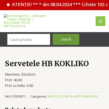
ATENȚIE! ** * din 08.04.2024 *** Cifrele 102 
Перейти
к
содержимому
MAI
MEN
Поиск
CAUTĂ
Servetele HB KOKLIKO
Marimea: 33x33cm
Pret: 40.00
Pret cu heliu: 0.00
SKU:
P000871
Categories:
ARTICOLE PARTY
,
HAPPY BIRTHDAY