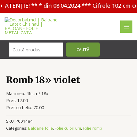
ATENȚIE! ** * din 08.04.2024 *** Cifrele 102 cm c
Перейти
к
содержимому
MAI
MEN
Поиск
CAUTĂ
Romb 18» violet
Marimea: 46 cm/ 18»
Pret: 17.00
Pret cu heliu: 70.00
SKU:
P001484
Categories:
Baloane folie
,
Folie culori uni
,
Folie romb