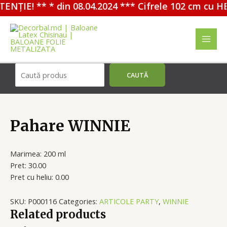
ENȚIE! ** * din 08.04.2024 *** Cifrele 102 cm cu HE
Перейти
к
содержимому
MAI
MEN
Поиск
CAUTĂ
Pahare WINNIE
Marimea: 200 ml
Pret: 30.00
Pret cu heliu: 0.00
SKU:
P000116
Categories:
ARTICOLE PARTY
,
WINNIE
Related products