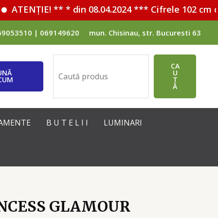
ATENȚIE! ** * din 08.04.2024 *** Cifrele 102 cm c
69053510 | 069149620
mun. Chisinau, str. Bucuresti 63
Поиск
CA
UNĂ
U
CUM
T
Ă
IPAMENTE
B U T E L I I
LUMINARI
INCESS GLAMOUR