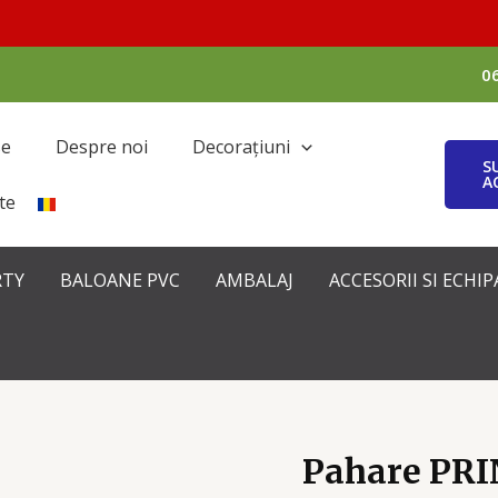
0
se
Despre noi
Decorațiuni
S
A
te
RTY
BALOANE PVC
AMBALAJ
ACCESORII SI ECH
Pahare PR