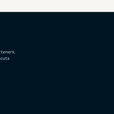
tenerii,
lacuta
.