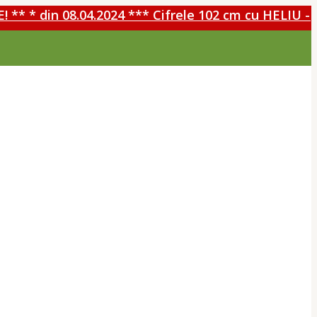
 * din 08.04.2024 *** Cifrele 102 cm cu HELIU - 30%