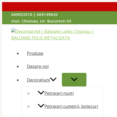
Перейти
069053510 | 069149620
к
mun. Chisinau, str. Bucuresti 63
содержимому
Produse
Despre noi
ПЕРЕКЛЮЧАТЕЛЬ
Decorațiuni
МЕНЮ
Petreceri nunți
Petreceri cumetrii, botezuri