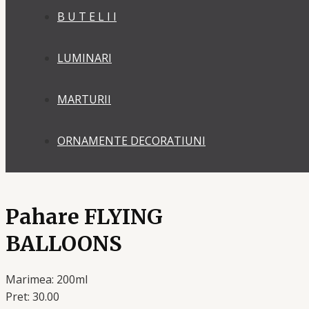
B U T E L I I
LUMINARI
MARTURII
ORNAMENTE DECORATIUNI
Pahare FLYING
BALLOONS
Marimea: 200ml
Pret: 30.00