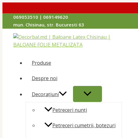
Перейти
069053510 | 069149620
к
mun. Chisinau, str. Bucuresti 63
содержимому
Produse
Despre noi
ПЕРЕКЛЮЧАТЕЛЬ
Decorațiuni
МЕНЮ
Petreceri nunți
Petreceri cumetrii, botezuri