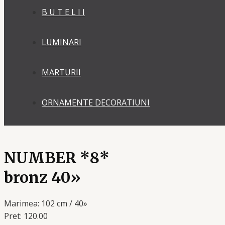
B U T E L I I
LUMINARI
MARTURII
ORNAMENTE DECORATIUNI
NUMBER *8*
bronz 40»
Marimea: 102 cm / 40»
Pret: 120.00