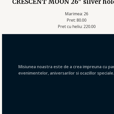
CRESCENT MOON 26″ silver hol
Marimea: 26
Pret: 80.00
Pret cu heliu: 220.00
Misiunea noastra este de a crea impreuna cu parte
evenimentelor, aniversarilor si ocazillor speciale