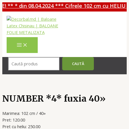
 ** * din 08.04.2024 *** Cifrele 102 cm cu HELIU -
Перейти
к
содержимому
MAIN
MENU
Поиск
CAUTĂ
NUMBER *4* fuxia 40»
Marimea: 102 cm / 40»
Pret: 120.00
Pret cu heliu: 250.00