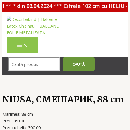
** * din 08.04.2024 *** Cifrele 102 cm cu HELIU - 
Перейти
к
содержимому
MAIN
MENU
Поиск
CAUTĂ
NIUSA, СМЕШАРИК, 88 cm
Marimea: 88 cm
Pret: 160.00
Pret cu heliu: 300.00