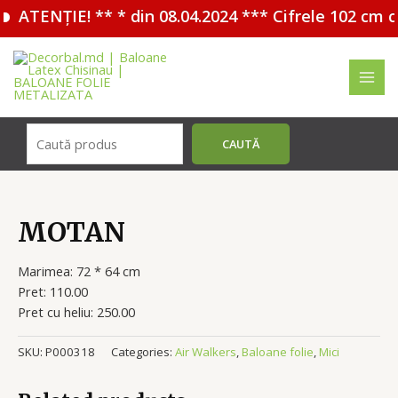
ATENȚIE! ** * din 08.04.2024 *** Cifrele 102 cm c
Перейти
к
содержимому
MAI
MEN
Поиск
CAUTĂ
MOTAN
Marimea: 72 * 64 cm
Pret: 110.00
Pret cu heliu: 250.00
SKU:
P000318
Categories:
Air Walkers
,
Baloane folie
,
Mici