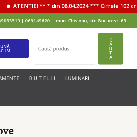
ATENȚIE! ** * din 08.04.2024 *** Cifrele 102 cm
69053510 | 069149620
mun. Chisinau, str. Bucuresti 63
Поиск
C
A
SUNĂ
U
ACUM
T
Ă
IPAMENTE
B U T E L I I
LUMINARI
ove