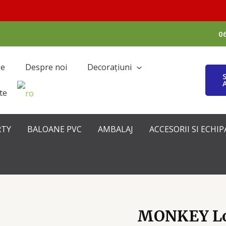
0
se
Despre noi
Decorațiuni
te
RTY
BALOANE PVC
AMBALAJ
ACCESORII SI ECH
MONKEY L