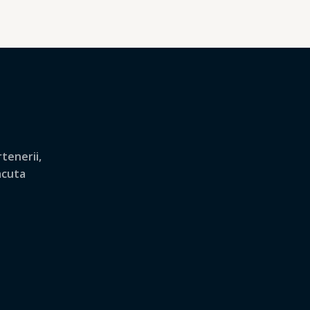
tenerii,
lacuta
.