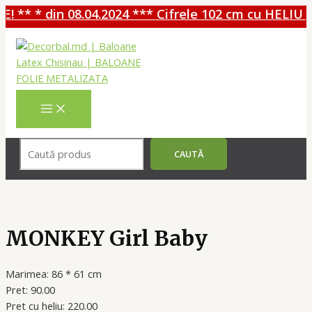
 ** * din 08.04.2024 *** Cifrele 102 cm cu HELIU -
Перейти
к
содержимому
MAIN
MENU
Поиск
CAUTĂ
MONKEY Girl Baby
Marimea: 86 * 61 cm
Pret: 90.00
Pret cu heliu: 220.00