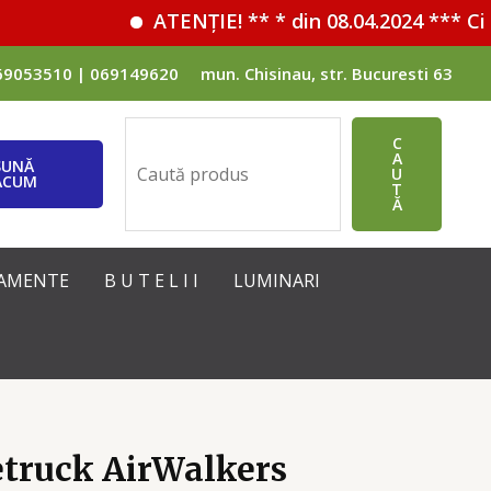
ATENȚIE! ** * din 08.04.2024 *** Cif
69053510 | 069149620
mun. Chisinau, str. Bucuresti 63
Поиск
C
A
SUNĂ
U
ACUM
T
Ă
IPAMENTE
B U T E L I I
LUMINARI
etruck AirWalkers