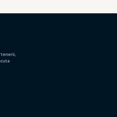
tenerii,
lacuta
.