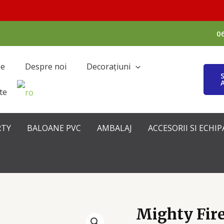
0
se
Despre noi
Decorațiuni
te
RTY
BALOANE PVC
AMBALAJ
ACCESORII SI ECH
Mighty Fir