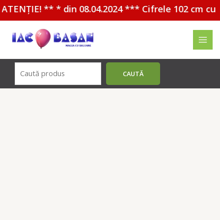
ATENȚIE! ** * din 08.04.2024 *** Cifrele 102 cm cu 
Перейти
к
MAI
содержимому
MEN
Поиск
CAUTĂ