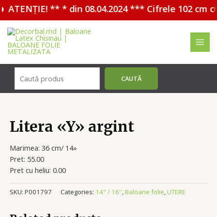
ATENȚIE! ** * din 08.04.2024 *** Cifrele 102 cm c
Перейти
к
содержимому
MAI
MEN
Поиск
CAUTĂ
Litera «Y» argint
Marimea: 36 cm/ 14»
Pret: 55.00
Pret cu heliu: 0.00
SKU:
P001797
Categories:
14" / 16''
,
Baloane folie
,
LITERE