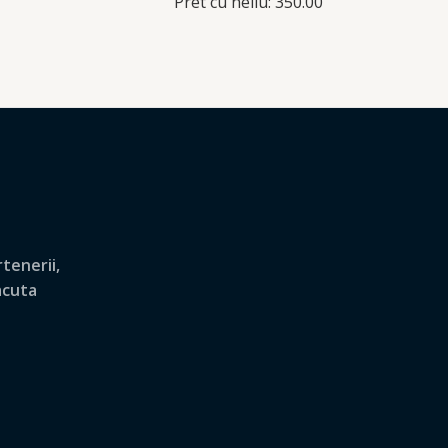
Pret cu heliu: 350.00
tenerii,
lacuta
.