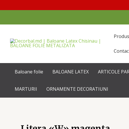
Перейти
к
содержимому
Produ
Contac
Baloane folie
BALOANE LATEX
ARTICOLE PA
MARTURII
ORNAMENTE DECORATIUNI
Litera «W» magenta