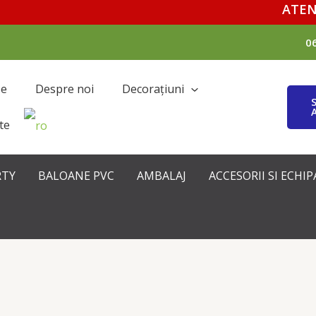
ATENȚIE
0
se
Despre noi
Decorațiuni
te
RTY
BALOANE PVC
AMBALAJ
ACCESORII SI ECH