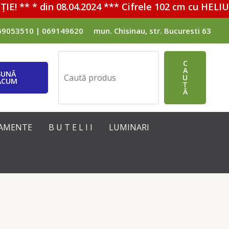
! ** * din 08.04.2024 *** Cifrele 102 cm cu HELIU -
69053510 | 069149620
mun. Chisinau, str. Bucuresti 63
Поиск
C
A
SUNĂ
U
ACUM
T
Ă
IPAMENTE
B U T E L I I
LUMINARI