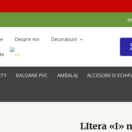
0
se
Despre noi
Decorațiuni
te
RTY
BALOANE PVC
AMBALAJ
ACCESORII SI ECH
LItera «I» 