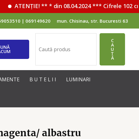
ATENȚIE! ** * din 08.04.2024 *** Cifrele 102 cm
69053510 | 069149620
mun. Chisinau, str. Bucuresti 63
Поиск
C
A
SUNĂ
U
ACUM
T
Ă
IPAMENTE
B U T E L I I
LUMINARI
magenta/ albastru