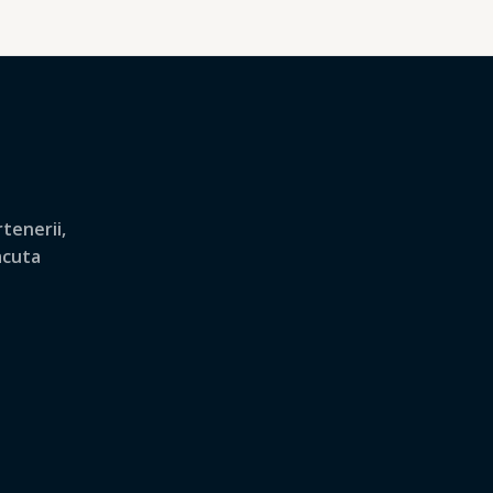
tenerii,
lacuta
.