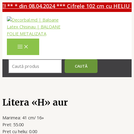
 ** * din 08.04.2024 *** Cifrele 102 cm cu HELIU - 
Перейти
к
содержимому
MAIN
MENU
Поиск
CAUTĂ
Litera «H» aur
Marimea: 41 cm/ 16»
Pret: 55.00
Pret cu heliu: 0.00