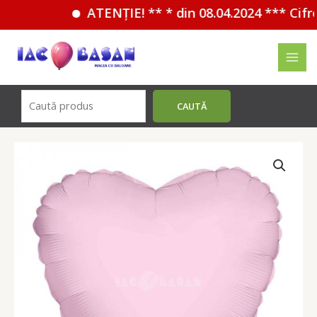
ATENȚIE! ** * din 08.04.2024 *** Cifrel
Перейти
к
MAI
содержимому
MEN
Поиск
CAUTĂ