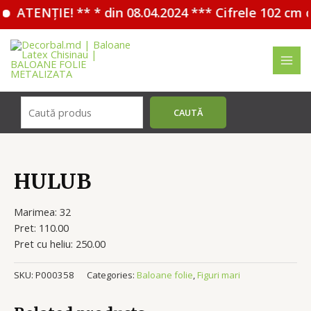
ATENȚIE! ** * din 08.04.2024 *** Cifrele 102 cm 
Перейти
к
содержимому
MAI
MEN
Поиск
CAUTĂ
HULUB
Marimea: 32
Pret: 110.00
Pret cu heliu: 250.00
SKU:
P000358
Categories:
Baloane folie
,
Figuri mari