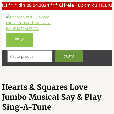
! ** * din 08.04.2024 *** Cifrele 102 cm cu HELIU 
Перейти
к
содержимому
MAIN
MENU
Поиск
CAUTĂ
Hearts & Squares Love
Jumbo Musical Say & Play
Sing-A-Tune