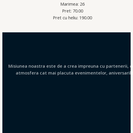
Marimea: 26
Pret: 70.00
Pret cu heliu: 190.00
Misiunea noastra este de a crea impreuna cu partenerii, clie
atmosfera cat mai placuta evenimentelor, aniversarilor 