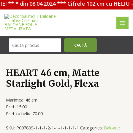
! ** * din 08.04.2024 *** Cifrele 102 cm cu HELIU -
Перейти
к
содержимому
MAI
ME
Поиск
CAUTĂ
HEART 46 cm, Matte
Starlight Gold, Flexa
Marimea: 46 cm
Pret: 15.00
Pret cu heliu: 70.00
SKU:
P007899-1-1-1-2-1-1-1-1-1-1-1
Categories:
Baloane